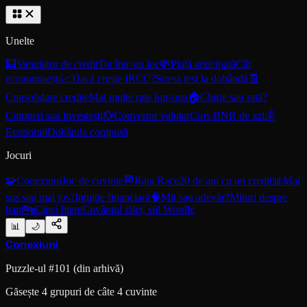
Unelte
🧮
Simulator de credit
Tot într-un loc
💸
Plată anticipată
Cât
economisești
📈
Dacă crește IRCC?
Stress test la dobândă
🧾
Consolidare credite
Mai multe rate într-una
🏠
Chirie sau rată?
Cumperi sau investești
💱
Convertor valutar
Curs BNR de azi
💰
Economii
Dobânda compusă
Jocuri
🧩
Conexiuni
Joc de cuvinte
🏁
Rata Race
20 de ani cu un credit
📊
Mai
sus sau mai jos?
Intuiție financiară
🧠
Mit sau adevăr?
Mituri despre
bani
🔤
Cinci litere
Cuvântul zilei, stil Wordle
📊
🌙
Conexiuni
Puzzle-ul #
101
(din arhivă)
Găsește 4 grupuri de câte 4 cuvinte