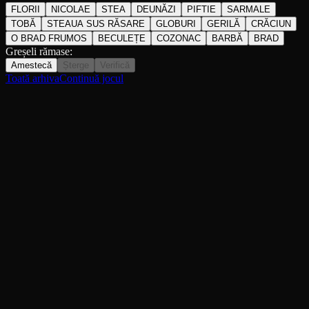
FLORII
NICOLAE
STEA
DEUNĂZI
PIFTIE
SARMALE
TOBĂ
STEAUA SUS RĂSARE
GLOBURI
GERILĂ
CRĂCIUN
O BRAD FRUMOS
BECULEȚE
COZONAC
BARBĂ
BRAD
Greșeli rămase:
Amestecă
Șterge
Verifică
Toată arhiva
Continuă jocul