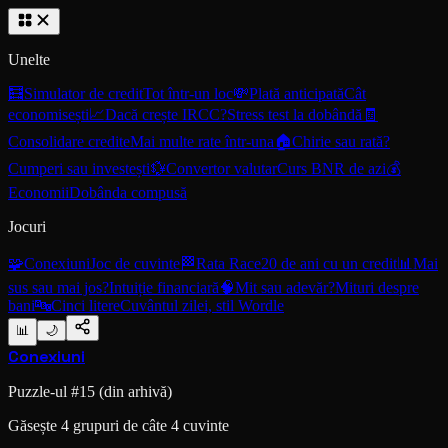
Unelte
🧮
Simulator de credit
Tot într-un loc
💸
Plată anticipată
Cât
economisești
📈
Dacă crește IRCC?
Stress test la dobândă
🧾
Consolidare credite
Mai multe rate într-una
🏠
Chirie sau rată?
Cumperi sau investești
💱
Convertor valutar
Curs BNR de azi
💰
Economii
Dobânda compusă
Jocuri
🧩
Conexiuni
Joc de cuvinte
🏁
Rata Race
20 de ani cu un credit
📊
Mai
sus sau mai jos?
Intuiție financiară
🧠
Mit sau adevăr?
Mituri despre
bani
🔤
Cinci litere
Cuvântul zilei, stil Wordle
📊
🌙
Conexiuni
Puzzle-ul #
15
(din arhivă)
Găsește 4 grupuri de câte 4 cuvinte