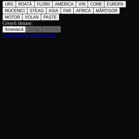
URS
ROATĂ
FLORII
AMERICA
VIN
CORB
EUROPA
MUCENICI
STEAG
ASIA
FAR
AFRICA
MĂRȚIȘOR
MOTOR
VOLAN
PAȘTE
Greșeli rămase:
Amestecă
Șterge
Verifică
Toată arhiva
Continuă jocul