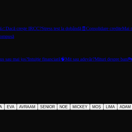
i
📈
Dacă crește IRCC?
Stress test la dobândă
🧾
Consolidare credite
Mai m
compusă
us sau mai jos?
Intuiție financiară
🧠
Mit sau adevăr?
Mituri despre bani

A
EVA
AVRAAM
SENIOR
NOE
MICKEY
MOȘ
LIMA
ADAM