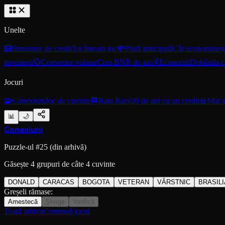
Unelte
🧮
Simulator de credit
Tot într-un loc
💸
Plată anticipată
Cât economiseșt
investești
💱
Convertor valutar
Curs BNR de azi
💰
Economii
Dobânda 
Jocuri
🧩
Conexiuni
Joc de cuvinte
🏁
Rata Race
20 de ani cu un credit
📊
Mai s
📊
🌙
Conexiuni
Puzzle-ul #
25
(din arhivă)
Găsește 4 grupuri de câte 4 cuvinte
DONALD
CARACAS
BOGOTA
VETERAN
VÂRSTNIC
BRASILI
Greșeli rămase:
Amestecă
Șterge
Verifică
Toată arhiva
Continuă jocul