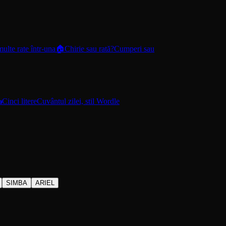
ulte rate într-una
🏠
Chirie sau rată?
Cumperi sau

Cinci litere
Cuvântul zilei, stil Wordle
SIMBA
ARIEL