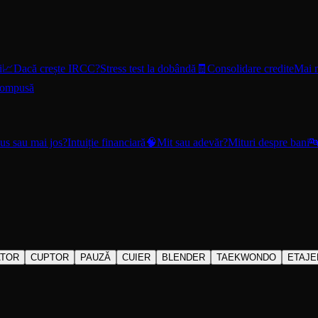
i
📈
Dacă crește IRCC?
Stress test la dobândă
🧾
Consolidare credite
Mai m
compusă
us sau mai jos?
Intuiție financiară
🧠
Mit sau adevăr?
Mituri despre bani

ATOR
CUPTOR
PAUZĂ
CUIER
BLENDER
TAEKWONDO
ETAJE