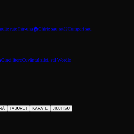
ulte rate într-una
🏠
Chirie sau rată?
Cumperi sau

Cinci litere
Cuvântul zilei, stil Wordle
RĂ
TABURET
KARATE
JIUJITSU