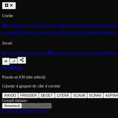
Unelte
🧮
Simulator de credit
Tot într-un loc
💸
Plată anticipată
Cât economiseșt
investești
💱
Convertor valutar
Curs BNR de azi
💰
Economii
Dobânda 
Jocuri
🧩
Conexiuni
Joc de cuvinte
🏁
Rata Race
20 de ani cu un credit
📊
Mai s
📊
🌙
Conexiuni
Puzzle-ul #
30
(din arhivă)
Găsește 4 grupuri de câte 4 cuvinte
AIKIDO
FRIGIDER
DEGET
LITERĂ
SCAUN
ECRAN
ASPIR
Greșeli rămase:
Amestecă
Șterge
Verifică
Toată arhiva
Continuă jocul