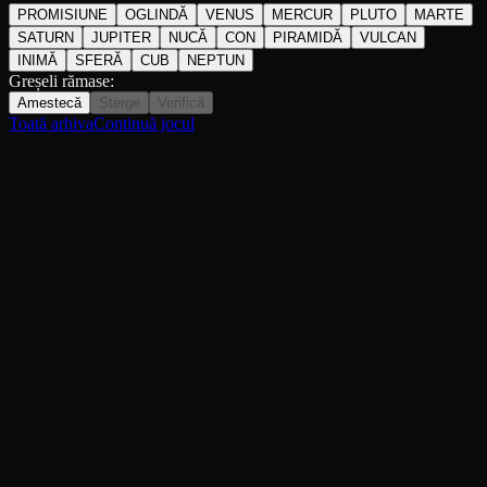
PROMISIUNE
OGLINDĂ
VENUS
MERCUR
PLUTO
MARTE
SATURN
JUPITER
NUCĂ
CON
PIRAMIDĂ
VULCAN
INIMĂ
SFERĂ
CUB
NEPTUN
Greșeli rămase:
Amestecă
Șterge
Verifică
Toată arhiva
Continuă jocul