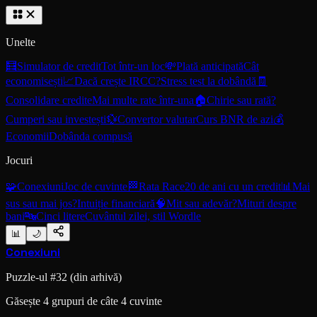
Unelte
🧮
Simulator de credit
Tot într-un loc
💸
Plată anticipată
Cât
economisești
📈
Dacă crește IRCC?
Stress test la dobândă
🧾
Consolidare credite
Mai multe rate într-una
🏠
Chirie sau rată?
Cumperi sau investești
💱
Convertor valutar
Curs BNR de azi
💰
Economii
Dobânda compusă
Jocuri
🧩
Conexiuni
Joc de cuvinte
🏁
Rata Race
20 de ani cu un credit
📊
Mai
sus sau mai jos?
Intuiție financiară
🧠
Mit sau adevăr?
Mituri despre
bani
🔤
Cinci litere
Cuvântul zilei, stil Wordle
📊
🌙
Conexiuni
Puzzle-ul #
32
(din arhivă)
Găsește 4 grupuri de câte 4 cuvinte