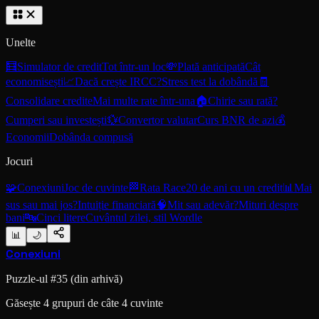
Unelte
🧮
Simulator de credit
Tot într-un loc
💸
Plată anticipată
Cât
economisești
📈
Dacă crește IRCC?
Stress test la dobândă
🧾
Consolidare credite
Mai multe rate într-una
🏠
Chirie sau rată?
Cumperi sau investești
💱
Convertor valutar
Curs BNR de azi
💰
Economii
Dobânda compusă
Jocuri
🧩
Conexiuni
Joc de cuvinte
🏁
Rata Race
20 de ani cu un credit
📊
Mai
sus sau mai jos?
Intuiție financiară
🧠
Mit sau adevăr?
Mituri despre
bani
🔤
Cinci litere
Cuvântul zilei, stil Wordle
📊
🌙
Conexiuni
Puzzle-ul #
35
(din arhivă)
Găsește 4 grupuri de câte 4 cuvinte