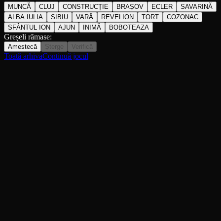
MUNCĂ
CLUJ
CONSTRUCȚIE
BRAȘOV
ECLER
SAVARINĂ
ALBA IULIA
SIBIU
VARĂ
REVELION
TORT
COZONAC
SFÂNTUL ION
AJUN
INIMĂ
BOBOTEAZA
Greșeli rămase:
Amestecă
Șterge
Verifică
Toată arhiva
Continuă jocul