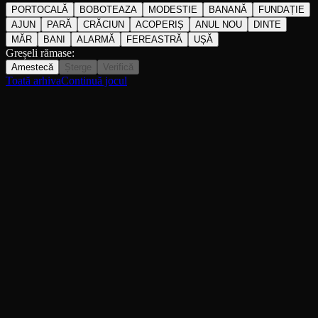
PORTOCALĂ
BOBOTEAZA
MODESTIE
BANANĂ
FUNDAȚIE
AJUN
PARĂ
CRĂCIUN
ACOPERIȘ
ANUL NOU
DINTE
MĂR
BANI
ALARMĂ
FEREASTRĂ
UȘĂ
Greșeli rămase:
Amestecă
Șterge
Verifică
Toată arhiva
Continuă jocul