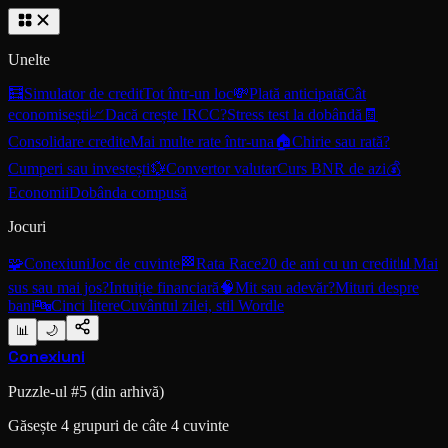
Unelte
🧮
Simulator de credit
Tot într-un loc
💸
Plată anticipată
Cât
economisești
📈
Dacă crește IRCC?
Stress test la dobândă
🧾
Consolidare credite
Mai multe rate într-una
🏠
Chirie sau rată?
Cumperi sau investești
💱
Convertor valutar
Curs BNR de azi
💰
Economii
Dobânda compusă
Jocuri
🧩
Conexiuni
Joc de cuvinte
🏁
Rata Race
20 de ani cu un credit
📊
Mai
sus sau mai jos?
Intuiție financiară
🧠
Mit sau adevăr?
Mituri despre
bani
🔤
Cinci litere
Cuvântul zilei, stil Wordle
📊
🌙
Conexiuni
Puzzle-ul #
5
(din arhivă)
Găsește 4 grupuri de câte 4 cuvinte