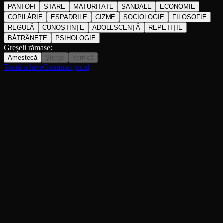
PANTOFI
STARE
MATURITATE
SANDALE
ECONOMIE
COPILĂRIE
ESPADRILE
CIZME
SOCIOLOGIE
FILOSOFIE
REGULĂ
CUNOȘTINȚE
ADOLESCENȚĂ
REPETIȚIE
BĂTRÂNEȚE
PSIHOLOGIE
Greșeli rămase:
Amestecă
Șterge
Verifică
Toată arhiva
Continuă jocul