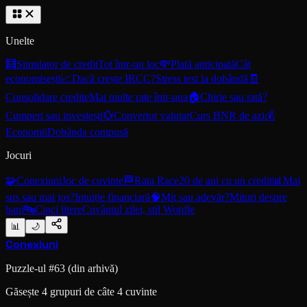
Unelte
🧮
Simulator de credit
Tot într-un loc
💸
Plată anticipată
Cât
economisești
📈
Dacă crește IRCC?
Stress test la dobândă
🧾
Consolidare credite
Mai multe rate într-una
🏠
Chirie sau rată?
Cumperi sau investești
💱
Convertor valutar
Curs BNR de azi
💰
Economii
Dobânda compusă
Jocuri
🧩
Conexiuni
Joc de cuvinte
🏁
Rata Race
20 de ani cu un credit
📊
Mai
sus sau mai jos?
Intuiție financiară
🧠
Mit sau adevăr?
Mituri despre
bani
🔤
Cinci litere
Cuvântul zilei, stil Wordle
📊
🌙
Conexiuni
Puzzle-ul #
63
(din arhivă)
Găsește 4 grupuri de câte 4 cuvinte