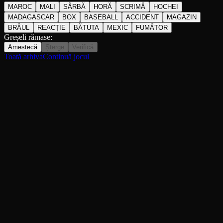
MAROC
MALI
SÂRBĂ
HORĂ
SCRIMĂ
HOCHEI
MADAGASCAR
BOX
BASEBALL
ACCIDENT
MAGAZIN
BRÂUL
REACȚIE
BĂTUTA
MEXIC
FUMĂTOR
Greșeli rămase:
Amestecă
Șterge
Verifică
Toată arhiva
Continuă jocul