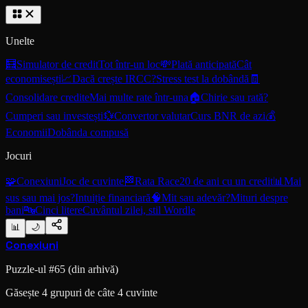
Unelte
🧮
Simulator de credit
Tot într-un loc
💸
Plată anticipată
Cât
economisești
📈
Dacă crește IRCC?
Stress test la dobândă
🧾
Consolidare credite
Mai multe rate într-una
🏠
Chirie sau rată?
Cumperi sau investești
💱
Convertor valutar
Curs BNR de azi
💰
Economii
Dobânda compusă
Jocuri
🧩
Conexiuni
Joc de cuvinte
🏁
Rata Race
20 de ani cu un credit
📊
Mai
sus sau mai jos?
Intuiție financiară
🧠
Mit sau adevăr?
Mituri despre
bani
🔤
Cinci litere
Cuvântul zilei, stil Wordle
📊
🌙
Conexiuni
Puzzle-ul #
65
(din arhivă)
Găsește 4 grupuri de câte 4 cuvinte